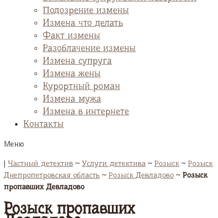
Подозрение измены
Измена что делать
Факт измены
Разоблачение измены
Измена супруга
Измена жены
Курортный роман
Измена мужа
Измена в интернете
Контакты
Меню
|
Частный детектив
~
Услуги детектива
~
Розыск
~
Розыск
Днепропетровская область
~
Розыск Девладово
~
Розыск
пропавших Девладово
Розыск пропавших