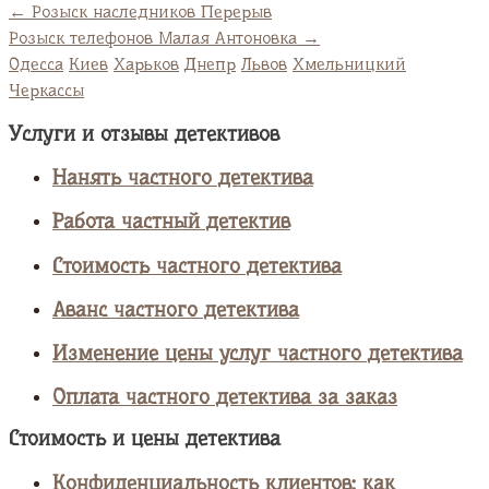
←
Розыск наследников Перерыв
Розыск телефонов Малая Антоновка
→
Одесса
Киев
Харьков
Днепр
Львов
Хмельницкий
Черкассы
Услуги и отзывы детективов
Нанять частного детектива
Работа частный детектив
Стоимость частного детектива
Аванс частного детектива
Изменение цены услуг частного детектива
Оплата частного детектива за заказ
Стоимость и цены детектива
Конфиденциальность клиентов: как