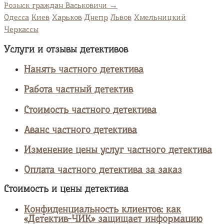
Розыск граждан Васьковичи
→
Одесса
Киев
Харьков
Днепр
Львов
Хмельницкий
Черкассы
Услуги и отзывы детективов
Нанять частного детектива
Работа частный детектив
Стоимость частного детектива
Аванс частного детектива
Изменение цены услуг частного детектива
Оплата частного детектива за заказ
Стоимость и цены детектива
Конфиденциальность клиентов: как
«Детектив-ЧИК» защищает информацию