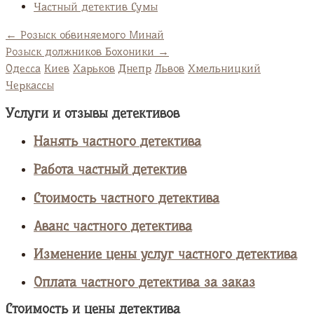
Частный детектив Сумы
←
Розыск обвиняемого Минай
Розыск должников Бохоники
→
Одесса
Киев
Харьков
Днепр
Львов
Хмельницкий
Черкассы
Услуги и отзывы детективов
Нанять частного детектива
Работа частный детектив
Стоимость частного детектива
Аванс частного детектива
Изменение цены услуг частного детектива
Оплата частного детектива за заказ
Стоимость и цены детектива