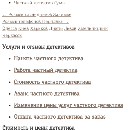
Частный детектив Сумы
←
Розыск наследников Зазимье
Розыск телефонов Перлявка
→
Одесса
Киев
Харьков
Днепр
Львов
Хмельницкий
Черкассы
Услуги и отзывы детективов
Нанять частного детектива
Работа частный детектив
Стоимость частного детектива
Аванс частного детектива
Изменение цены услуг частного детектива
Оплата частного детектива за заказ
Стоимость и цены детектива