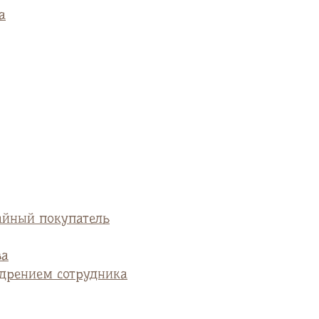
а
айный покупатель
ва
едрением сотрудника