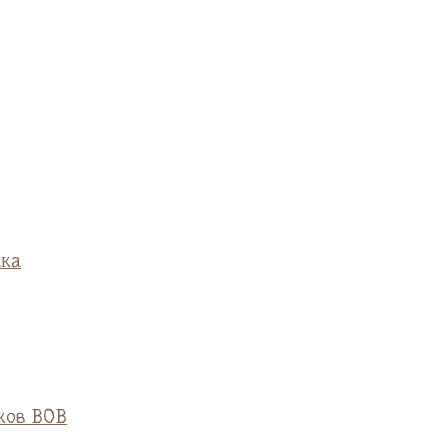
ска
ков ВОВ