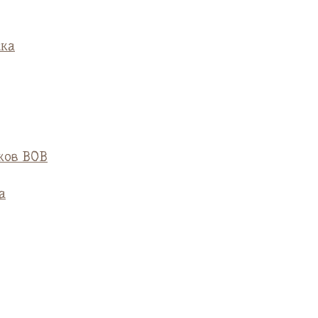
ска
ков ВОВ
а