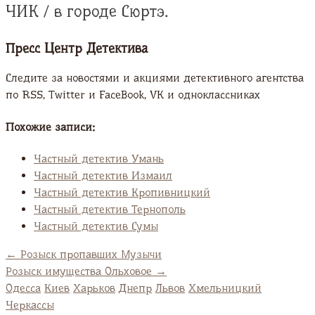
ЧИК / в городе Сюртэ.
Пресс Центр Детектива
Следите за новостями и акциями детективного агентства
по RSS, Twitter и FaсeBook, VK и одноклассниках
Похожие записи:
Частный детектив Умань
Частный детектив Измаил
Частный детектив Кропивницкий
Частный детектив Тернополь
Частный детектив Сумы
←
Розыск пропавших Музычи
Розыск имущества Ольховое
→
Одесса
Киев
Харьков
Днепр
Львов
Хмельницкий
Черкассы