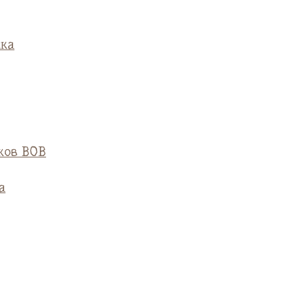
ска
ков ВОВ
а