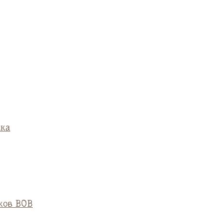
ска
ков ВОВ