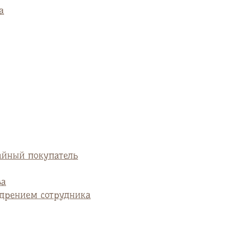
а
айный покупатель
ва
едрением сотрудника