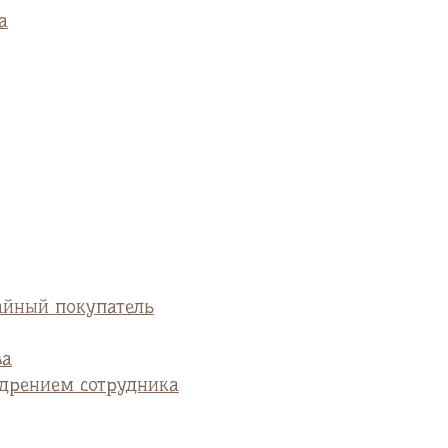
а
айный покупатель
ва
едрением сотрудника