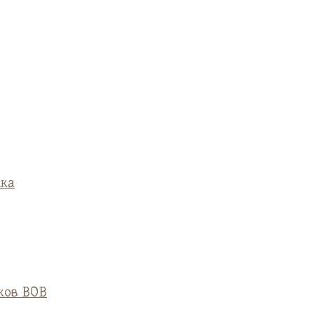
ска
ков ВОВ