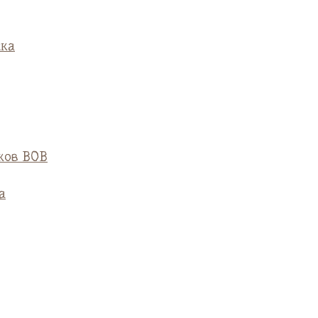
ска
ков ВОВ
а