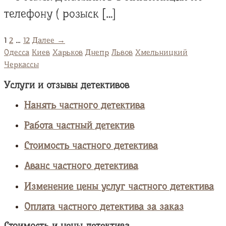
телефону ( розыск […]
1
2
…
12
Далее →
Одесса
Киев
Харьков
Днепр
Львов
Хмельницкий
Черкассы
Услуги и отзывы детективов
Нанять частного детектива
Работа частный детектив
Стоимость частного детектива
Аванс частного детектива
Изменение цены услуг частного детектива
Оплата частного детектива за заказ
Стоимость и цены детектива