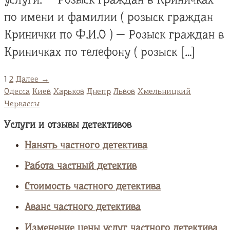
по имени и фамилии ( розыск граждан
Кринички по Ф.И.О ) — Розыск граждан в
Криничках по телефону ( розыск […]
1
2
Далее →
Одесса
Киев
Харьков
Днепр
Львов
Хмельницкий
Черкассы
Услуги и отзывы детективов
Нанять частного детектива
Работа частный детектив
Стоимость частного детектива
Аванс частного детектива
Изменение цены услуг частного детектива