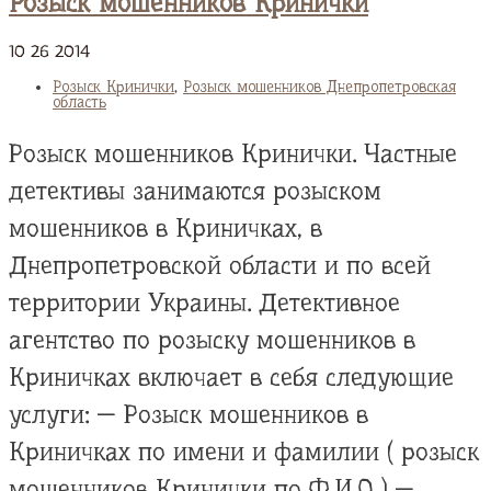
Розыск мошенников Кринички
10
26
2014
Розыск Кринички
,
Розыск мошенников Днепропетровская
область
Розыск мошенников Кринички. Частные
детективы занимаются розыском
мошенников в Криничках, в
Днепропетровской области и по всей
территории Украины. Детективное
агентство по розыску мошенников в
Криничках включает в себя следующие
услуги: — Розыск мошенников в
Криничках по имени и фамилии ( розыск
мошенников Кринички по Ф.И.О ) —