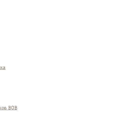
ска
ков ВОВ