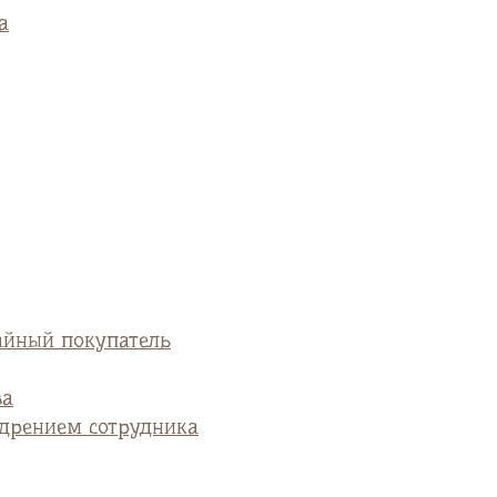
а
айный покупатель
ва
едрением сотрудника