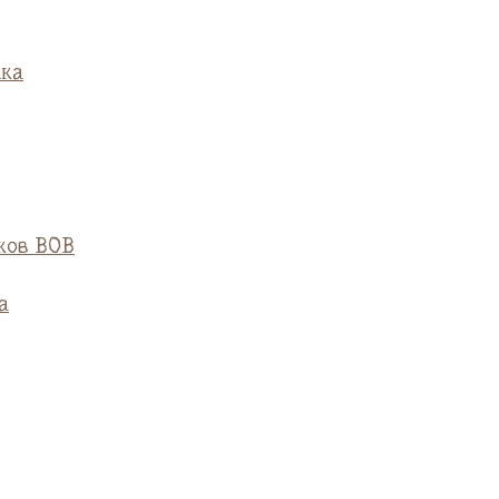
ска
ков ВОВ
а