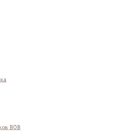
ска
ков ВОВ