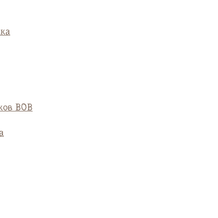
ска
ков ВОВ
а