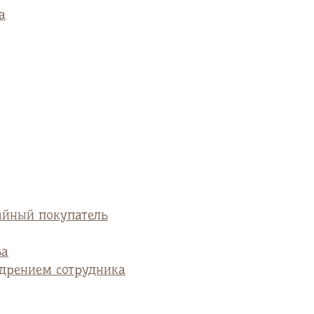
а
айный покупатель
ва
едрением сотрудника