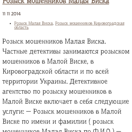
Розыск мошенников Малая Виска
11
11
2014
Розыск Малая Виска
,
Розыск мошенников Кировоградская
область
Розыск мошенников Малая Виска.
Частные детективы занимаются розыском
мошенников в Малой Виске, в
Кировоградской области и по всей
территории Украины. Детективное
агентство по розыску мошенников в
Малой Виске включает в себя следующие
услуги: — Розыск мошенников в Малой
Виске по имени и фамилии ( розыск
мошенников Малая Виска по Ф.И.О ) —