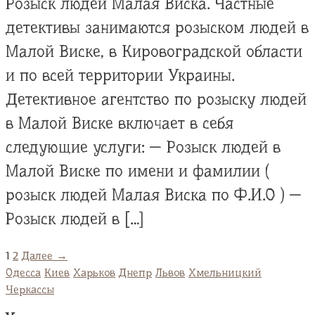
Розыск людей Малая Виска. Частные
детективы занимаются розыском людей в
Малой Виске, в Кировоградской области
и по всей территории Украины.
Детективное агентство по розыску людей
в Малой Виске включает в себя
следующие услуги: — Розыск людей в
Малой Виске по имени и фамилии (
розыск людей Малая Виска по Ф.И.О ) —
Розыск людей в […]
1
2
Далее →
Одесса
Киев
Харьков
Днепр
Львов
Хмельницкий
Черкассы