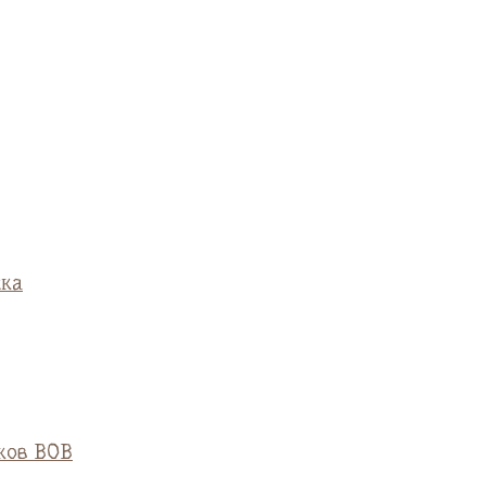
ска
ков ВОВ