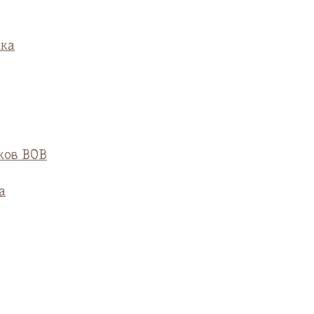
ска
ков ВОВ
а