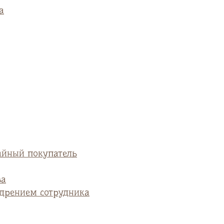
а
айный покупатель
ва
едрением сотрудника