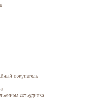
а
айный покупатель
ва
едрением сотрудника