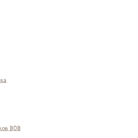
ска
ков ВОВ