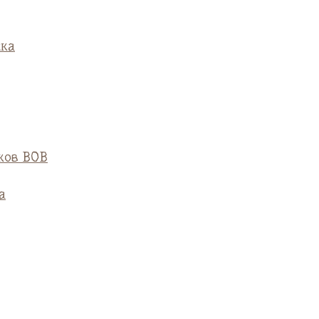
ска
ков ВОВ
а