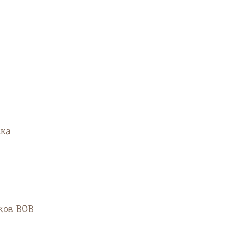
ска
ков ВОВ