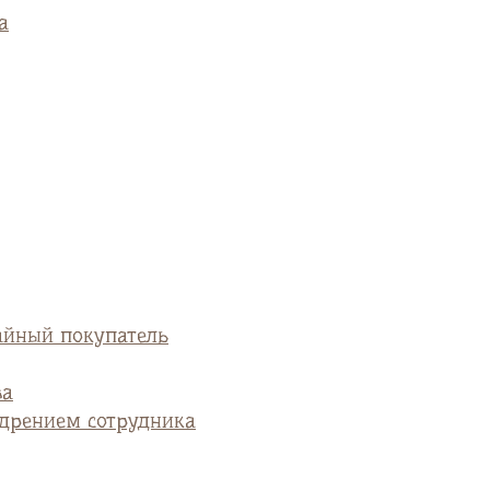
а
айный покупатель
ва
едрением сотрудника