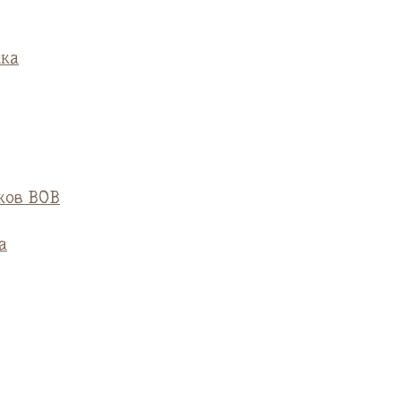
ска
ков ВОВ
а