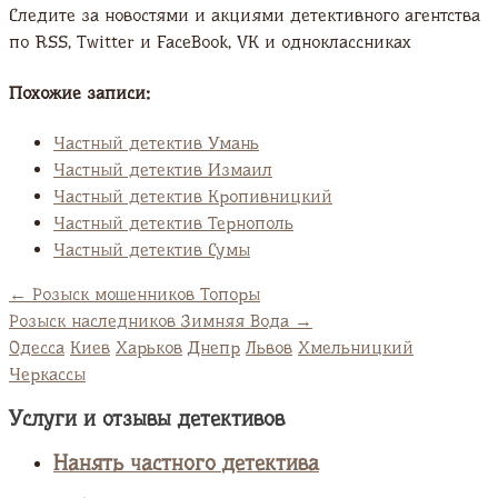
Следите за новостями и акциями детективного агентства
по RSS, Twitter и FaсeBook, VK и одноклассниках
Похожие записи:
Частный детектив Умань
Частный детектив Измаил
Частный детектив Кропивницкий
Частный детектив Тернополь
Частный детектив Сумы
←
Розыск мошенников Топоры
Розыск наследников Зимняя Вода
→
Одесса
Киев
Харьков
Днепр
Львов
Хмельницкий
Черкассы
Услуги и отзывы детективов
Нанять частного детектива