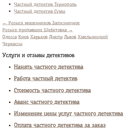
Частный детектив Тернополь
Частный детектив Сумы
←
Розыск мошенников Зализничное
Розыск пропавших Щебетовка
→
Одесса
Киев
Харьков
Днепр
Львов
Хмельницкий
Черкассы
Услуги и отзывы детективов
Нанять частного детектива
Работа частный детектив
Стоимость частного детектива
Аванс частного детектива
Изменение цены услуг частного детектива
Оплата частного детектива за заказ