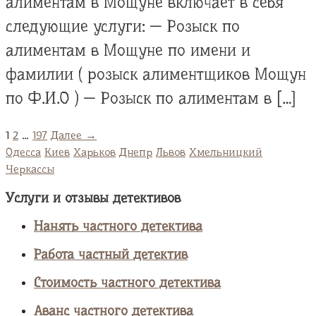
алиментам в Мощуне включает в себя
следующие услуги: — Розыск по
алиментам в Мощуне по имени и
фамилии ( розыск алиментщиков Мощун
по Ф.И.О ) — Розыск по алиментам в […]
1
2
…
197
Далее →
Одесса
Киев
Харьков
Днепр
Львов
Хмельницкий
Черкассы
Услуги и отзывы детективов
Нанять частного детектива
Работа частный детектив
Стоимость частного детектива
Аванс частного детектива