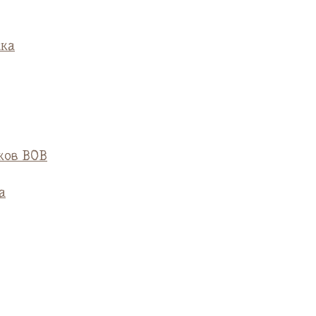
ска
ков ВОВ
а