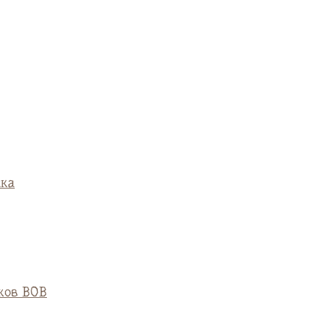
ска
ков ВОВ