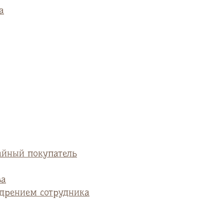
а
айный покупатель
ва
едрением сотрудника