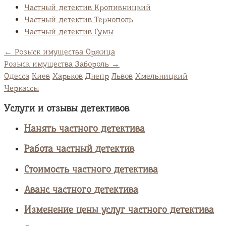
Частный детектив Кропивницкий
Частный детектив Тернополь
Частный детектив Сумы
←
Розыск имущества Оржица
Розыск имущества Забороль
→
Одесса
Киев
Харьков
Днепр
Львов
Хмельницкий
Черкассы
Услуги и отзывы детективов
Нанять частного детектива
Работа частный детектив
Стоимость частного детектива
Аванс частного детектива
Изменение цены услуг частного детектива