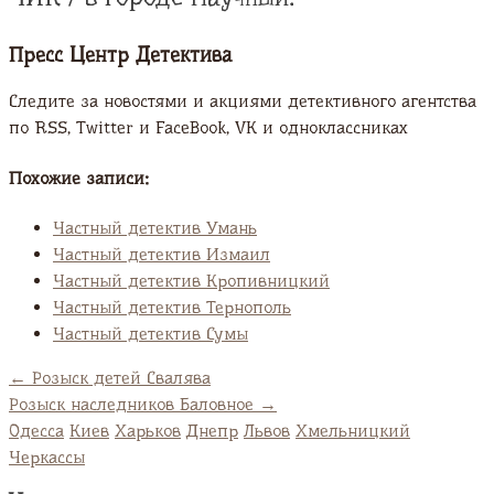
Пресс Центр Детектива
Следите за новостями и акциями детективного агентства
по RSS, Twitter и FaсeBook, VK и одноклассниках
Похожие записи:
Частный детектив Умань
Частный детектив Измаил
Частный детектив Кропивницкий
Частный детектив Тернополь
Частный детектив Сумы
←
Розыск детей Свалява
Розыск наследников Баловное
→
Одесса
Киев
Харьков
Днепр
Львов
Хмельницкий
Черкассы