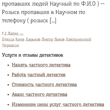
пропавших людей Научный по Ф.И.О ) —
Розыск пропавших в Научном по
телефону ( розыск […]
1
2
Далее →
Одесса
Киев
Харьков
Днепр
Львов
Хмельницкий
Черкассы
Услуги и отзывы детективов
Нанять частного детектива
Работа частный детектив
Стоимость частного детектива
Аванс частного детектива
Изменение цены услуг частного детектива