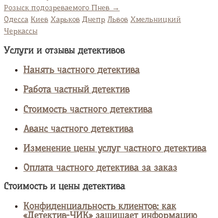
Розыск подозреваемого Пнев
→
Одесса
Киев
Харьков
Днепр
Львов
Хмельницкий
Черкассы
Услуги и отзывы детективов
Нанять частного детектива
Работа частный детектив
Стоимость частного детектива
Аванс частного детектива
Изменение цены услуг частного детектива
Оплата частного детектива за заказ
Стоимость и цены детектива
Конфиденциальность клиентов: как
«Детектив-ЧИК» защищает информацию